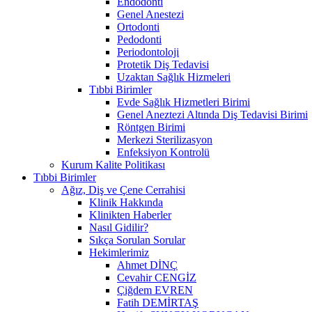
Endodonti
Genel Anestezi
Ortodonti
Pedodonti
Periodontoloji
Protetik Diş Tedavisi
Uzaktan Sağlık Hizmeleri
Tıbbi Birimler
Evde Sağlık Hizmetleri Birimi
Genel Aneztezi Altında Diş Tedavisi Birimi
Röntgen Birimi
Merkezi Sterilizasyon
Enfeksiyon Kontrolü
Kurum Kalite Politikası
Tıbbi Birimler
Ağız, Diş ve Çene Cerrahisi
Klinik Hakkında
Klinikten Haberler
Nasıl Gidilir?
Sıkça Sorulan Sorular
Hekimlerimiz
Ahmet DİNÇ
Cevahir CENGİZ
Çiğdem EVREN
Fatih DEMİRTAŞ