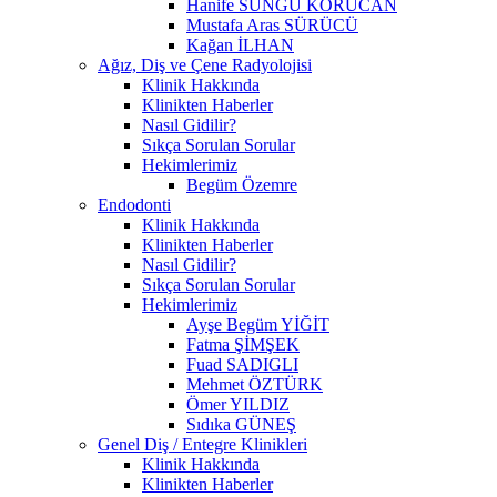
Hanife SUNGU KORUCAN
Mustafa Aras SÜRÜCÜ
Kağan İLHAN
Ağız, Diş ve Çene Radyolojisi
Klinik Hakkında
Klinikten Haberler
Nasıl Gidilir?
Sıkça Sorulan Sorular
Hekimlerimiz
Begüm Özemre
Endodonti
Klinik Hakkında
Klinikten Haberler
Nasıl Gidilir?
Sıkça Sorulan Sorular
Hekimlerimiz
Ayşe Begüm YİĞİT
Fatma ŞİMŞEK
Fuad SADIGLI
Mehmet ÖZTÜRK
Ömer YILDIZ
Sıdıka GÜNEŞ
Genel Diş / Entegre Klinikleri
Klinik Hakkında
Klinikten Haberler