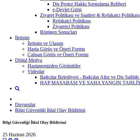
Diş Protez Hakkı Sorgulama Rehberi
e-Devlet Girişi
Ziyaret Politikası ve Saatleri & Refakatçi Politikası
Refakatçi Politikası
Ziyaretçi Politikası
Röntgen Sonuçları
İletişim
İletişim ve Ulaşım
Hasta Görüş ve Öneri Formu
Çalışan Görüş ve Öneri Formu
Dijital Medya
Hastanemizden Görüntüler
Videolar
Bağcılar Belediyesi - Bağcılar Ağız ve Diş Sağlığı
HAP MASABAŞI VE SAHA YANGIN TAHLİYE
Duyurular
Bilgi Güvenliği İhlal Olay Bildirimi
Bilgi Güvenliği İhlal Olay Bildirimi
25 Haziran 2026