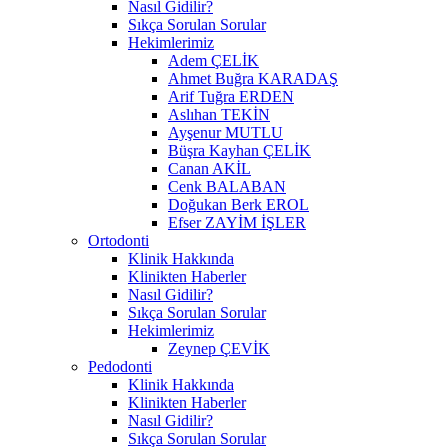
Nasıl Gidilir?
Sıkça Sorulan Sorular
Hekimlerimiz
Adem ÇELİK
Ahmet Buğra KARADAŞ
Arif Tuğra ERDEN
Aslıhan TEKİN
Ayşenur MUTLU
Büşra Kayhan ÇELİK
Canan AKİL
Cenk BALABAN
Doğukan Berk EROL
Efser ZAYİM İŞLER
Ortodonti
Klinik Hakkında
Klinikten Haberler
Nasıl Gidilir?
Sıkça Sorulan Sorular
Hekimlerimiz
Zeynep ÇEVİK
Pedodonti
Klinik Hakkında
Klinikten Haberler
Nasıl Gidilir?
Sıkça Sorulan Sorular