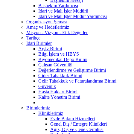
Başhekim Mesajı
Başhekim Yardımcısı
İdari ve Mali İşler Müdürü
İdari ve Mali İşler Müdür Yardımcısı
Organizasyon Şeması
Amaç ve Hedeflerimiz
Misyon - Vizyon - Etik Değerler
Tarihçe
İdari Birimler
Arşiv Birimi
Bilgi İşlem ve HBYS
Biyomedikal Depo Birimi
Çalışan Güvenliği
Değerlendirme ve Geliştirme Birimi
Gider Tahakkuk Birimi
Gelir Tahakkuk ve Faturalandırma Birimi
Güvenlik
Hasta Hakları Birimi
Kalite Yönetim Birimi
Birimlerimiz
Kliniklerimiz
Evde Bakım Hizmetleri
Genel Diş / Entegre Klinikleri
Ağız, Diş ve Çene Cerrahisi