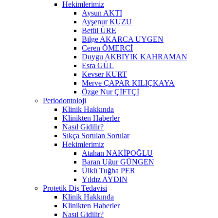
Hekimlerimiz
Aysun AKTI
Ayşenur KUZU
Betül ÜRE
Bilge AKARCA UYGEN
Ceren ÖMERCİ
Duygu AKBIYIK KAHRAMAN
Esra GÜL
Kevser KURT
Merve ÇAPAR KILIÇKAYA
Özge Nur ÇİFTÇİ
Periodontoloji
Klinik Hakkında
Klinikten Haberler
Nasıl Gidilir?
Sıkça Sorulan Sorular
Hekimlerimiz
Atahan NAKİPOĞLU
Baran Uğur GÜNGEN
Ülkü Tuğba PER
Yıldız AYDIN
Protetik Diş Tedavisi
Klinik Hakkında
Klinikten Haberler
Nasıl Gidilir?