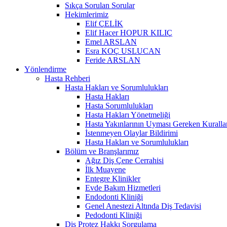
Sıkça Sorulan Sorular
Hekimlerimiz
Elif ÇELİK
Elif Hacer HOPUR KILIÇ
Emel ARSLAN
Esra KOÇ USLUCAN
Feride ARSLAN
Yönlendirme
Hasta Rehberi
Hasta Hakları ve Sorumlulukları
Hasta Hakları
Hasta Sorumlulukları
Hasta Hakları Yönetmeliği
Hasta Yakınlarının Uyması Gereken Kuralla
İstenmeyen Olaylar Bildirimi
Hasta Hakları ve Sorumlulukları
Bölüm ve Branşlarımız
Ağız Diş Çene Cerrahisi
İlk Muayene
Entegre Klinikler
Evde Bakım Hizmetleri
Endodonti Kliniği
Genel Anestezi Altında Diş Tedavisi
Pedodonti Kliniği
Diş Protez Hakkı Sorgulama