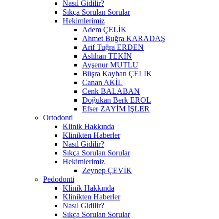
Nasıl Gidilir?
Sıkça Sorulan Sorular
Hekimlerimiz
Adem ÇELİK
Ahmet Buğra KARADAŞ
Arif Tuğra ERDEN
Aslıhan TEKİN
Ayşenur MUTLU
Büşra Kayhan ÇELİK
Canan AKİL
Cenk BALABAN
Doğukan Berk EROL
Efser ZAYİM İŞLER
Ortodonti
Klinik Hakkında
Klinikten Haberler
Nasıl Gidilir?
Sıkça Sorulan Sorular
Hekimlerimiz
Zeynep ÇEVİK
Pedodonti
Klinik Hakkında
Klinikten Haberler
Nasıl Gidilir?
Sıkça Sorulan Sorular