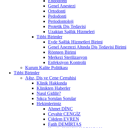
Endodonti
Genel Anestezi
Ortodonti
Pedodonti
Periodontoloji
Protetik Diş Tedavisi
Uzaktan Sağlık Hizmeleri
Tıbbi Birimler
Evde Sağlık Hizmetleri Birimi
Genel Aneztezi Altında Diş Tedavisi Birimi
Röntgen Birimi
Merkezi Sterilizasyon
Enfeksiyon Kontrolü
Kurum Kalite Politikası
Tıbbi Birimler
Ağız, Diş ve Çene Cerrahisi
Klinik Hakkında
Klinikten Haberler
Nasıl Gidilir?
Sıkça Sorulan Sorular
Hekimlerimiz
Ahmet DİNÇ
Cevahir CENGİZ
Çiğdem EVREN
Fatih DEMİRTAŞ