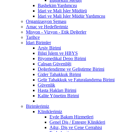
Başhekim Mesajı
Başhekim Yardımcısı
İdari ve Mali İşler Müdürü
İdari ve Mali İşler Müdür Yardımcısı
Organizasyon Şeması
Amaç ve Hedeflerimiz
Misyon - Vizyon - Etik Değerler
Tarihçe
İdari Birimler
Arşiv Birimi
Bilgi İşlem ve HBYS
Biyomedikal Depo Birimi
Çalışan Güvenliği
Değerlendirme ve Geliştirme Birimi
Gider Tahakkuk Birimi
Gelir Tahakkuk ve Faturalandırma Birimi
Güvenlik
Hasta Hakları Birimi
Kalite Yönetim Birimi
Birimlerimiz
Kliniklerimiz
Evde Bakım Hizmetleri
Genel Diş / Entegre Klinikleri
Ağız, Diş ve Çene Cerrahisi