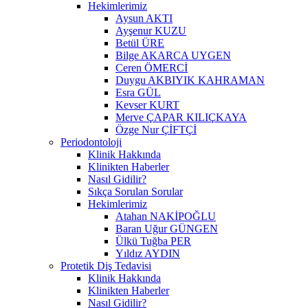
Hekimlerimiz
Aysun AKTI
Ayşenur KUZU
Betül ÜRE
Bilge AKARCA UYGEN
Ceren ÖMERCİ
Duygu AKBIYIK KAHRAMAN
Esra GÜL
Kevser KURT
Merve ÇAPAR KILIÇKAYA
Özge Nur ÇİFTÇİ
Periodontoloji
Klinik Hakkında
Klinikten Haberler
Nasıl Gidilir?
Sıkça Sorulan Sorular
Hekimlerimiz
Atahan NAKİPOĞLU
Baran Uğur GÜNGEN
Ülkü Tuğba PER
Yıldız AYDIN
Protetik Diş Tedavisi
Klinik Hakkında
Klinikten Haberler
Nasıl Gidilir?