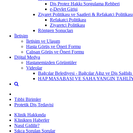
Diş Protez Hakkı Sorgulama Rehberi
e-Devlet Girişi
Ziyaret Politikası ve Saatleri & Refakatçi Politikası
Refakatçi Politikası
Ziyaretçi Politikası
Röntgen Sonuçları
İletişim
İletişim ve Ulaşım
Hasta Görüş ve Öneri Formu
Çalışan Görüş ve Öneri Formu
Dijital Medya
Hastanemizden Görüntüler
Videolar
Bağcılar Belediyesi - Bağcılar Ağız ve Diş Sağlığı
HAP MASABAŞI VE SAHA YANGIN TAHLİYE
Tıbbi Birimler
Protetik Diş Tedavisi
Klinik Hakkında
Klinikten Haberler
Nasıl Gidilir?
Sıkça Sorulan Sorular