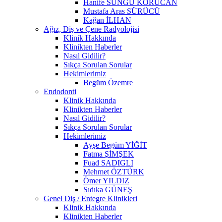
Hanife SUNGU KORUCAN
Mustafa Aras SÜRÜCÜ
Kağan İLHAN
Ağız, Diş ve Çene Radyolojisi
Klinik Hakkında
Klinikten Haberler
Nasıl Gidilir?
Sıkça Sorulan Sorular
Hekimlerimiz
Begüm Özemre
Endodonti
Klinik Hakkında
Klinikten Haberler
Nasıl Gidilir?
Sıkça Sorulan Sorular
Hekimlerimiz
Ayşe Begüm YİĞİT
Fatma ŞİMŞEK
Fuad SADIGLI
Mehmet ÖZTÜRK
Ömer YILDIZ
Sıdıka GÜNEŞ
Genel Diş / Entegre Klinikleri
Klinik Hakkında
Klinikten Haberler