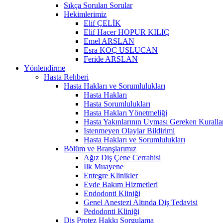
Sıkça Sorulan Sorular
Hekimlerimiz
Elif ÇELİK
Elif Hacer HOPUR KILIÇ
Emel ARSLAN
Esra KOÇ USLUCAN
Feride ARSLAN
Yönlendirme
Hasta Rehberi
Hasta Hakları ve Sorumlulukları
Hasta Hakları
Hasta Sorumlulukları
Hasta Hakları Yönetmeliği
Hasta Yakınlarının Uyması Gereken Kuralla
İstenmeyen Olaylar Bildirimi
Hasta Hakları ve Sorumlulukları
Bölüm ve Branşlarımız
Ağız Diş Çene Cerrahisi
İlk Muayene
Entegre Klinikler
Evde Bakım Hizmetleri
Endodonti Kliniği
Genel Anestezi Altında Diş Tedavisi
Pedodonti Kliniği
Diş Protez Hakkı Sorgulama