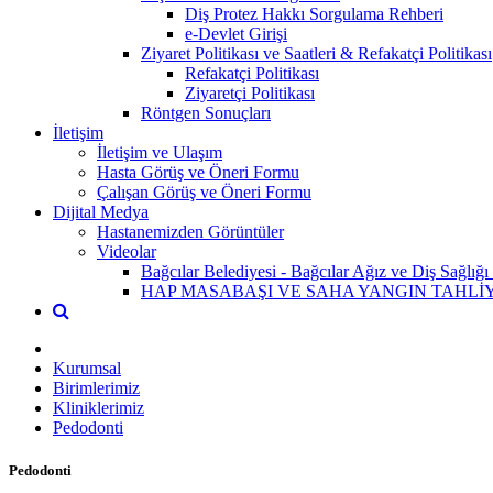
Diş Protez Hakkı Sorgulama Rehberi
e-Devlet Girişi
Ziyaret Politikası ve Saatleri & Refakatçi Politikası
Refakatçi Politikası
Ziyaretçi Politikası
Röntgen Sonuçları
İletişim
İletişim ve Ulaşım
Hasta Görüş ve Öneri Formu
Çalışan Görüş ve Öneri Formu
Dijital Medya
Hastanemizden Görüntüler
Videolar
Bağcılar Belediyesi - Bağcılar Ağız ve Diş Sağlığı
HAP MASABAŞI VE SAHA YANGIN TAHLİYE
Kurumsal
Birimlerimiz
Kliniklerimiz
Pedodonti
Pedodonti