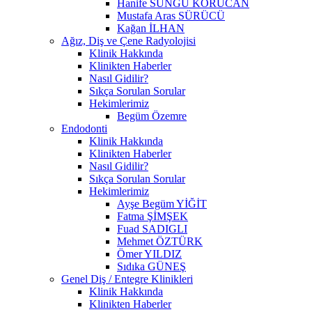
Hanife SUNGU KORUCAN
Mustafa Aras SÜRÜCÜ
Kağan İLHAN
Ağız, Diş ve Çene Radyolojisi
Klinik Hakkında
Klinikten Haberler
Nasıl Gidilir?
Sıkça Sorulan Sorular
Hekimlerimiz
Begüm Özemre
Endodonti
Klinik Hakkında
Klinikten Haberler
Nasıl Gidilir?
Sıkça Sorulan Sorular
Hekimlerimiz
Ayşe Begüm YİĞİT
Fatma ŞİMŞEK
Fuad SADIGLI
Mehmet ÖZTÜRK
Ömer YILDIZ
Sıdıka GÜNEŞ
Genel Diş / Entegre Klinikleri
Klinik Hakkında
Klinikten Haberler