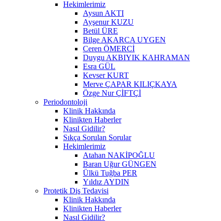
Hekimlerimiz
Aysun AKTI
Ayşenur KUZU
Betül ÜRE
Bilge AKARCA UYGEN
Ceren ÖMERCİ
Duygu AKBIYIK KAHRAMAN
Esra GÜL
Kevser KURT
Merve ÇAPAR KILIÇKAYA
Özge Nur ÇİFTÇİ
Periodontoloji
Klinik Hakkında
Klinikten Haberler
Nasıl Gidilir?
Sıkça Sorulan Sorular
Hekimlerimiz
Atahan NAKİPOĞLU
Baran Uğur GÜNGEN
Ülkü Tuğba PER
Yıldız AYDIN
Protetik Diş Tedavisi
Klinik Hakkında
Klinikten Haberler
Nasıl Gidilir?