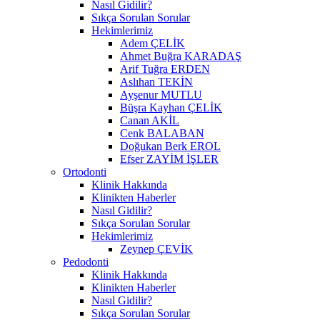
Nasıl Gidilir?
Sıkça Sorulan Sorular
Hekimlerimiz
Adem ÇELİK
Ahmet Buğra KARADAŞ
Arif Tuğra ERDEN
Aslıhan TEKİN
Ayşenur MUTLU
Büşra Kayhan ÇELİK
Canan AKİL
Cenk BALABAN
Doğukan Berk EROL
Efser ZAYİM İŞLER
Ortodonti
Klinik Hakkında
Klinikten Haberler
Nasıl Gidilir?
Sıkça Sorulan Sorular
Hekimlerimiz
Zeynep ÇEVİK
Pedodonti
Klinik Hakkında
Klinikten Haberler
Nasıl Gidilir?
Sıkça Sorulan Sorular