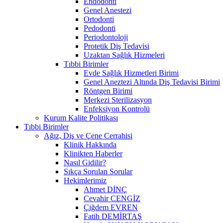
Endodonti
Genel Anestezi
Ortodonti
Pedodonti
Periodontoloji
Protetik Diş Tedavisi
Uzaktan Sağlık Hizmeleri
Tıbbi Birimler
Evde Sağlık Hizmetleri Birimi
Genel Aneztezi Altında Diş Tedavisi Birimi
Röntgen Birimi
Merkezi Sterilizasyon
Enfeksiyon Kontrolü
Kurum Kalite Politikası
Tıbbi Birimler
Ağız, Diş ve Çene Cerrahisi
Klinik Hakkında
Klinikten Haberler
Nasıl Gidilir?
Sıkça Sorulan Sorular
Hekimlerimiz
Ahmet DİNÇ
Cevahir CENGİZ
Çiğdem EVREN
Fatih DEMİRTAŞ