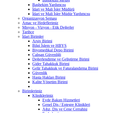
Başhekim Mesajı
Başhekim Yardımcısı
İdari ve Mali İşler Müdürü
İdari ve Mali İşler Müdür Yardımcısı
Organizasyon Şeması
Amaç ve Hedeflerimiz
Misyon - Vizyon - Etik Değerler
Tarihçe
İdari Birimler
Arşiv Birimi
Bilgi İşlem ve HBYS
Biyomedikal Depo Birimi
Çalışan Güvenliği
Değerlendirme ve Geliştirme Birimi
Gider Tahakkuk Birimi
Gelir Tahakkuk ve Faturalandırma Birimi
Güvenlik
Hasta Hakları Birimi
Kalite Yönetim Birimi
Birimlerimiz
Kliniklerimiz
Evde Bakım Hizmetleri
Genel Diş / Entegre Klinikleri
Ağız, Diş ve Çene Cerrahisi