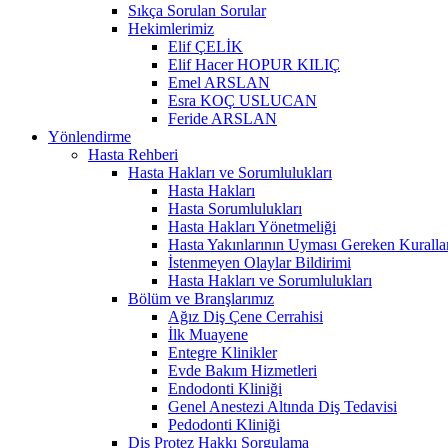
Sıkça Sorulan Sorular
Hekimlerimiz
Elif ÇELİK
Elif Hacer HOPUR KILIÇ
Emel ARSLAN
Esra KOÇ USLUCAN
Feride ARSLAN
Yönlendirme
Hasta Rehberi
Hasta Hakları ve Sorumlulukları
Hasta Hakları
Hasta Sorumlulukları
Hasta Hakları Yönetmeliği
Hasta Yakınlarının Uyması Gereken Kuralla
İstenmeyen Olaylar Bildirimi
Hasta Hakları ve Sorumlulukları
Bölüm ve Branşlarımız
Ağız Diş Çene Cerrahisi
İlk Muayene
Entegre Klinikler
Evde Bakım Hizmetleri
Endodonti Kliniği
Genel Anestezi Altında Diş Tedavisi
Pedodonti Kliniği
Diş Protez Hakkı Sorgulama