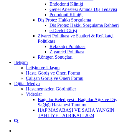
Endodonti Kliniği
Genel Anestezi Altında Diş Tedavisi
Pedodonti Kliniği
Diş Protez Hakkı Sorgulama
Diş Protez Hakkı Sorgulama Rehberi
e-Devlet Girişi
Ziyaret Politikası ve Saatleri & Refakatçi
Politikası
Refakatçi Politikası
Ziyaretçi Politikası
Röntgen Sonuçları
İletişim
İletişim ve Ulaşım
Hasta Görüş ve Öneri Formu
Çalışan Görüş ve Öneri Formu
Dijital Medya
Hastanemizden Görüntüler
Videolar
Bağcılar Belediyesi - Bağcılar Ağız ve Diş
Sağlığı Hastanesi Tanıtımı
HAP MASABAŞI VE SAHA YANGIN
TAHLİYE TATBİKATI 2024