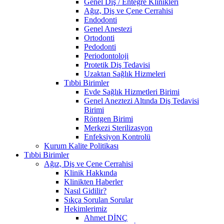
Genel Diş / Entegre Klinikleri
Ağız, Diş ve Çene Cerrahisi
Endodonti
Genel Anestezi
Ortodonti
Pedodonti
Periodontoloji
Protetik Diş Tedavisi
Uzaktan Sağlık Hizmeleri
Tıbbi Birimler
Evde Sağlık Hizmetleri Birimi
Genel Aneztezi Altında Diş Tedavisi
Birimi
Röntgen Birimi
Merkezi Sterilizasyon
Enfeksiyon Kontrolü
Kurum Kalite Politikası
Tıbbi Birimler
Ağız, Diş ve Çene Cerrahisi
Klinik Hakkında
Klinikten Haberler
Nasıl Gidilir?
Sıkça Sorulan Sorular
Hekimlerimiz
Ahmet DİNÇ