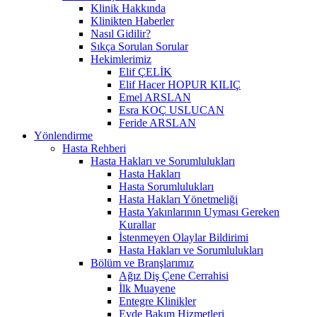
Klinik Hakkında
Klinikten Haberler
Nasıl Gidilir?
Sıkça Sorulan Sorular
Hekimlerimiz
Elif ÇELİK
Elif Hacer HOPUR KILIÇ
Emel ARSLAN
Esra KOÇ USLUCAN
Feride ARSLAN
Yönlendirme
Hasta Rehberi
Hasta Hakları ve Sorumlulukları
Hasta Hakları
Hasta Sorumlulukları
Hasta Hakları Yönetmeliği
Hasta Yakınlarının Uyması Gereken
Kurallar
İstenmeyen Olaylar Bildirimi
Hasta Hakları ve Sorumlulukları
Bölüm ve Branşlarımız
Ağız Diş Çene Cerrahisi
İlk Muayene
Entegre Klinikler
Evde Bakım Hizmetleri