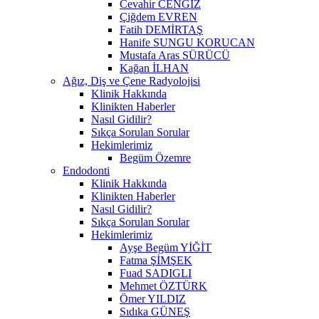
Cevahir CENGİZ
Çiğdem EVREN
Fatih DEMİRTAŞ
Hanife SUNGU KORUCAN
Mustafa Aras SÜRÜCÜ
Kağan İLHAN
Ağız, Diş ve Çene Radyolojisi
Klinik Hakkında
Klinikten Haberler
Nasıl Gidilir?
Sıkça Sorulan Sorular
Hekimlerimiz
Begüm Özemre
Endodonti
Klinik Hakkında
Klinikten Haberler
Nasıl Gidilir?
Sıkça Sorulan Sorular
Hekimlerimiz
Ayşe Begüm YİĞİT
Fatma ŞİMŞEK
Fuad SADIGLI
Mehmet ÖZTÜRK
Ömer YILDIZ
Sıdıka GÜNEŞ