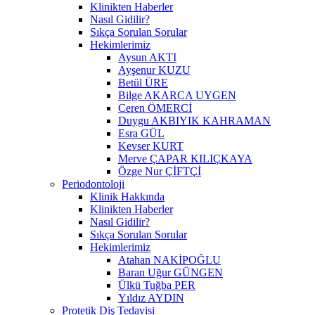
Klinikten Haberler
Nasıl Gidilir?
Sıkça Sorulan Sorular
Hekimlerimiz
Aysun AKTI
Ayşenur KUZU
Betül ÜRE
Bilge AKARCA UYGEN
Ceren ÖMERCİ
Duygu AKBIYIK KAHRAMAN
Esra GÜL
Kevser KURT
Merve ÇAPAR KILIÇKAYA
Özge Nur ÇİFTÇİ
Periodontoloji
Klinik Hakkında
Klinikten Haberler
Nasıl Gidilir?
Sıkça Sorulan Sorular
Hekimlerimiz
Atahan NAKİPOĞLU
Baran Uğur GÜNGEN
Ülkü Tuğba PER
Yıldız AYDIN
Protetik Diş Tedavisi