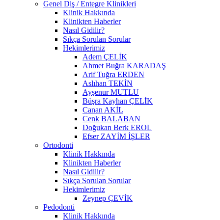
Genel Diş / Entegre Klinikleri
Klinik Hakkında
Klinikten Haberler
Nasıl Gidilir?
Sıkça Sorulan Sorular
Hekimlerimiz
Adem ÇELİK
Ahmet Buğra KARADAŞ
Arif Tuğra ERDEN
Aslıhan TEKİN
Ayşenur MUTLU
Büşra Kayhan ÇELİK
Canan AKİL
Cenk BALABAN
Doğukan Berk EROL
Efser ZAYİM İŞLER
Ortodonti
Klinik Hakkında
Klinikten Haberler
Nasıl Gidilir?
Sıkça Sorulan Sorular
Hekimlerimiz
Zeynep ÇEVİK
Pedodonti
Klinik Hakkında