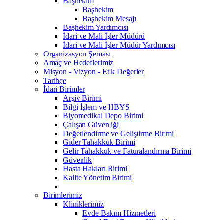
Başhekim
Başhekim
Başhekim Mesajı
Başhekim Yardımcısı
İdari ve Mali İşler Müdürü
İdari ve Mali İşler Müdür Yardımcısı
Organizasyon Şeması
Amaç ve Hedeflerimiz
Misyon - Vizyon - Etik Değerler
Tarihçe
İdari Birimler
Arşiv Birimi
Bilgi İşlem ve HBYS
Biyomedikal Depo Birimi
Çalışan Güvenliği
Değerlendirme ve Geliştirme Birimi
Gider Tahakkuk Birimi
Gelir Tahakkuk ve Faturalandırma Birimi
Güvenlik
Hasta Hakları Birimi
Kalite Yönetim Birimi
Birimlerimiz
Kliniklerimiz
Evde Bakım Hizmetleri