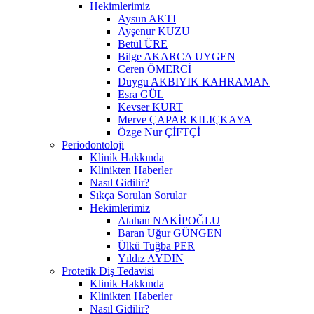
Hekimlerimiz
Aysun AKTI
Ayşenur KUZU
Betül ÜRE
Bilge AKARCA UYGEN
Ceren ÖMERCİ
Duygu AKBIYIK KAHRAMAN
Esra GÜL
Kevser KURT
Merve ÇAPAR KILIÇKAYA
Özge Nur ÇİFTÇİ
Periodontoloji
Klinik Hakkında
Klinikten Haberler
Nasıl Gidilir?
Sıkça Sorulan Sorular
Hekimlerimiz
Atahan NAKİPOĞLU
Baran Uğur GÜNGEN
Ülkü Tuğba PER
Yıldız AYDIN
Protetik Diş Tedavisi
Klinik Hakkında
Klinikten Haberler
Nasıl Gidilir?