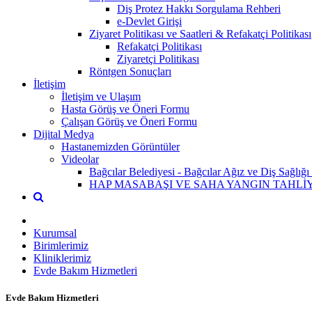
Diş Protez Hakkı Sorgulama Rehberi
e-Devlet Girişi
Ziyaret Politikası ve Saatleri & Refakatçi Politikası
Refakatçi Politikası
Ziyaretçi Politikası
Röntgen Sonuçları
İletişim
İletişim ve Ulaşım
Hasta Görüş ve Öneri Formu
Çalışan Görüş ve Öneri Formu
Dijital Medya
Hastanemizden Görüntüler
Videolar
Bağcılar Belediyesi - Bağcılar Ağız ve Diş Sağlığı
HAP MASABAŞI VE SAHA YANGIN TAHLİYE
Kurumsal
Birimlerimiz
Kliniklerimiz
Evde Bakım Hizmetleri
Evde Bakım Hizmetleri