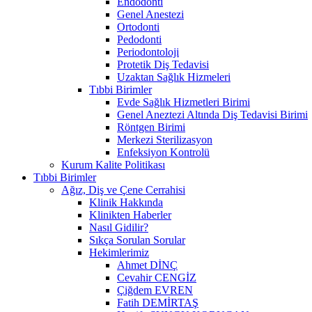
Endodonti
Genel Anestezi
Ortodonti
Pedodonti
Periodontoloji
Protetik Diş Tedavisi
Uzaktan Sağlık Hizmeleri
Tıbbi Birimler
Evde Sağlık Hizmetleri Birimi
Genel Aneztezi Altında Diş Tedavisi Birimi
Röntgen Birimi
Merkezi Sterilizasyon
Enfeksiyon Kontrolü
Kurum Kalite Politikası
Tıbbi Birimler
Ağız, Diş ve Çene Cerrahisi
Klinik Hakkında
Klinikten Haberler
Nasıl Gidilir?
Sıkça Sorulan Sorular
Hekimlerimiz
Ahmet DİNÇ
Cevahir CENGİZ
Çiğdem EVREN
Fatih DEMİRTAŞ