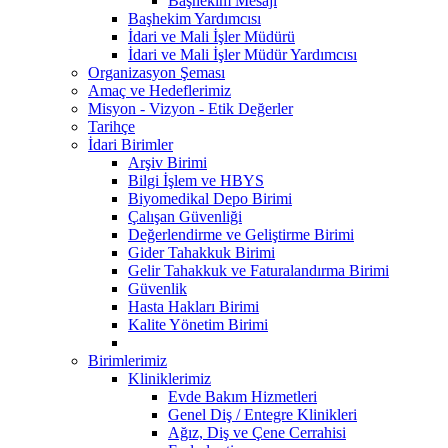
Başhekim Mesajı
Başhekim Yardımcısı
İdari ve Mali İşler Müdürü
İdari ve Mali İşler Müdür Yardımcısı
Organizasyon Şeması
Amaç ve Hedeflerimiz
Misyon - Vizyon - Etik Değerler
Tarihçe
İdari Birimler
Arşiv Birimi
Bilgi İşlem ve HBYS
Biyomedikal Depo Birimi
Çalışan Güvenliği
Değerlendirme ve Geliştirme Birimi
Gider Tahakkuk Birimi
Gelir Tahakkuk ve Faturalandırma Birimi
Güvenlik
Hasta Hakları Birimi
Kalite Yönetim Birimi
Birimlerimiz
Kliniklerimiz
Evde Bakım Hizmetleri
Genel Diş / Entegre Klinikleri
Ağız, Diş ve Çene Cerrahisi