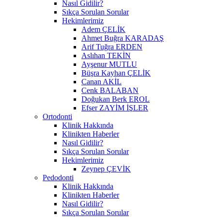
Nasıl Gidilir?
Sıkça Sorulan Sorular
Hekimlerimiz
Adem ÇELİK
Ahmet Buğra KARADAŞ
Arif Tuğra ERDEN
Aslıhan TEKİN
Ayşenur MUTLU
Büşra Kayhan ÇELİK
Canan AKİL
Cenk BALABAN
Doğukan Berk EROL
Efser ZAYİM İŞLER
Ortodonti
Klinik Hakkında
Klinikten Haberler
Nasıl Gidilir?
Sıkça Sorulan Sorular
Hekimlerimiz
Zeynep ÇEVİK
Pedodonti
Klinik Hakkında
Klinikten Haberler
Nasıl Gidilir?
Sıkça Sorulan Sorular