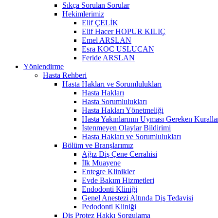
Sıkça Sorulan Sorular
Hekimlerimiz
Elif ÇELİK
Elif Hacer HOPUR KILIÇ
Emel ARSLAN
Esra KOÇ USLUCAN
Feride ARSLAN
Yönlendirme
Hasta Rehberi
Hasta Hakları ve Sorumlulukları
Hasta Hakları
Hasta Sorumlulukları
Hasta Hakları Yönetmeliği
Hasta Yakınlarının Uyması Gereken Kuralla
İstenmeyen Olaylar Bildirimi
Hasta Hakları ve Sorumlulukları
Bölüm ve Branşlarımız
Ağız Diş Çene Cerrahisi
İlk Muayene
Entegre Klinikler
Evde Bakım Hizmetleri
Endodonti Kliniği
Genel Anestezi Altında Diş Tedavisi
Pedodonti Kliniği
Diş Protez Hakkı Sorgulama