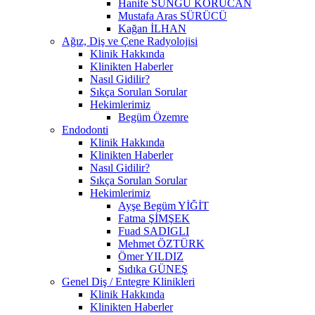
Hanife SUNGU KORUCAN
Mustafa Aras SÜRÜCÜ
Kağan İLHAN
Ağız, Diş ve Çene Radyolojisi
Klinik Hakkında
Klinikten Haberler
Nasıl Gidilir?
Sıkça Sorulan Sorular
Hekimlerimiz
Begüm Özemre
Endodonti
Klinik Hakkında
Klinikten Haberler
Nasıl Gidilir?
Sıkça Sorulan Sorular
Hekimlerimiz
Ayşe Begüm YİĞİT
Fatma ŞİMŞEK
Fuad SADIGLI
Mehmet ÖZTÜRK
Ömer YILDIZ
Sıdıka GÜNEŞ
Genel Diş / Entegre Klinikleri
Klinik Hakkında
Klinikten Haberler