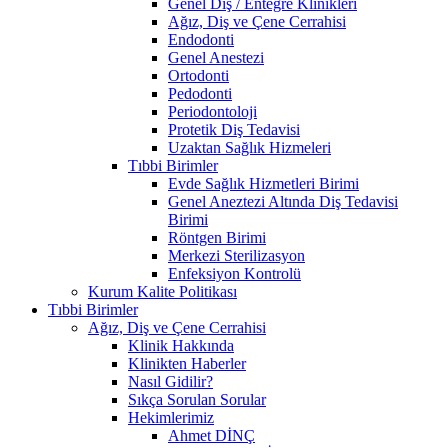
Genel Diş / Entegre Klinikleri
Ağız, Diş ve Çene Cerrahisi
Endodonti
Genel Anestezi
Ortodonti
Pedodonti
Periodontoloji
Protetik Diş Tedavisi
Uzaktan Sağlık Hizmeleri
Tıbbi Birimler
Evde Sağlık Hizmetleri Birimi
Genel Aneztezi Altında Diş Tedavisi
Birimi
Röntgen Birimi
Merkezi Sterilizasyon
Enfeksiyon Kontrolü
Kurum Kalite Politikası
Tıbbi Birimler
Ağız, Diş ve Çene Cerrahisi
Klinik Hakkında
Klinikten Haberler
Nasıl Gidilir?
Sıkça Sorulan Sorular
Hekimlerimiz
Ahmet DİNÇ