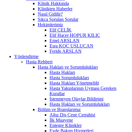
Klinik Hakkında
Klinikten Haberler
Nasıl Gidilir?
Sıkça Sorulan Sorular
Hekimlerimiz
Elif ÇELİK
Elif Hacer HOPUR KILIÇ
Emel ARSLAN
Esra KOÇ USLUCAN
Feride ARSLAN
Yönlendirme
Hasta Rehberi
Hasta Hakları ve Sorumlulukları
Hasta Hakları
Hasta Sorumlulukları
Hasta Hakları Yönetmeliği
Hasta Yakınlarının Uyması Gereken
Kurallar
İstenmeyen Olaylar Bildirimi
Hasta Hakları ve Sorumlulukları
Bölüm ve Branşlarımız
Ağız Diş Çene Cerrahisi
İlk Muayene
Entegre Klinikler
Evde Bakım Hizmetleri