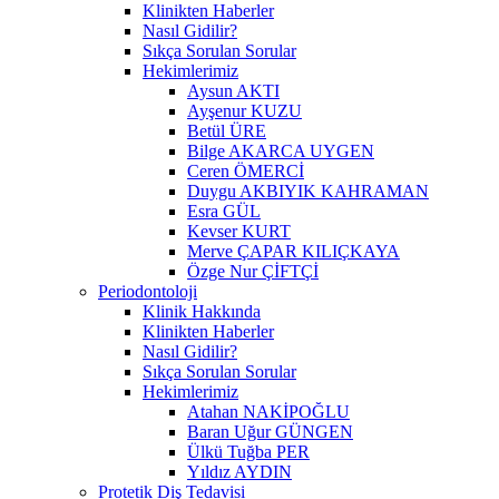
Klinikten Haberler
Nasıl Gidilir?
Sıkça Sorulan Sorular
Hekimlerimiz
Aysun AKTI
Ayşenur KUZU
Betül ÜRE
Bilge AKARCA UYGEN
Ceren ÖMERCİ
Duygu AKBIYIK KAHRAMAN
Esra GÜL
Kevser KURT
Merve ÇAPAR KILIÇKAYA
Özge Nur ÇİFTÇİ
Periodontoloji
Klinik Hakkında
Klinikten Haberler
Nasıl Gidilir?
Sıkça Sorulan Sorular
Hekimlerimiz
Atahan NAKİPOĞLU
Baran Uğur GÜNGEN
Ülkü Tuğba PER
Yıldız AYDIN
Protetik Diş Tedavisi