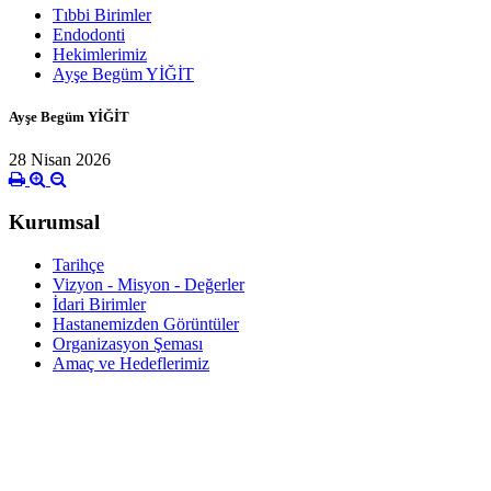
Tıbbi Birimler
Endodonti
Hekimlerimiz
Ayşe Begüm YİĞİT
Ayşe Begüm YİĞİT
28 Nisan 2026
Kurumsal
Tarihçe
Vizyon - Misyon - Değerler
İdari Birimler
Hastanemizden Görüntüler
Organizasyon Şeması
Amaç ve Hedeflerimiz