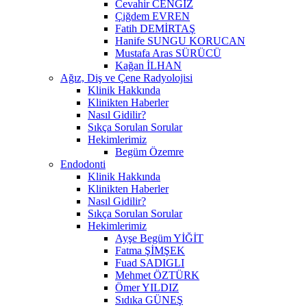
Cevahir CENGİZ
Çiğdem EVREN
Fatih DEMİRTAŞ
Hanife SUNGU KORUCAN
Mustafa Aras SÜRÜCÜ
Kağan İLHAN
Ağız, Diş ve Çene Radyolojisi
Klinik Hakkında
Klinikten Haberler
Nasıl Gidilir?
Sıkça Sorulan Sorular
Hekimlerimiz
Begüm Özemre
Endodonti
Klinik Hakkında
Klinikten Haberler
Nasıl Gidilir?
Sıkça Sorulan Sorular
Hekimlerimiz
Ayşe Begüm YİĞİT
Fatma ŞİMŞEK
Fuad SADIGLI
Mehmet ÖZTÜRK
Ömer YILDIZ
Sıdıka GÜNEŞ