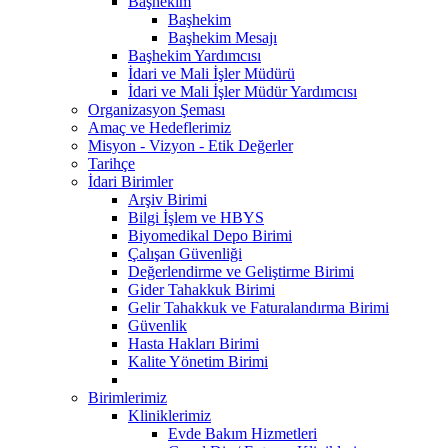
Başhekim
Başhekim
Başhekim Mesajı
Başhekim Yardımcısı
İdari ve Mali İşler Müdürü
İdari ve Mali İşler Müdür Yardımcısı
Organizasyon Şeması
Amaç ve Hedeflerimiz
Misyon - Vizyon - Etik Değerler
Tarihçe
İdari Birimler
Arşiv Birimi
Bilgi İşlem ve HBYS
Biyomedikal Depo Birimi
Çalışan Güvenliği
Değerlendirme ve Geliştirme Birimi
Gider Tahakkuk Birimi
Gelir Tahakkuk ve Faturalandırma Birimi
Güvenlik
Hasta Hakları Birimi
Kalite Yönetim Birimi
Birimlerimiz
Kliniklerimiz
Evde Bakım Hizmetleri