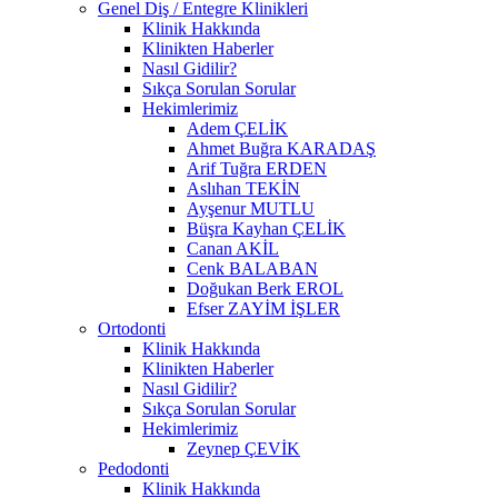
Genel Diş / Entegre Klinikleri
Klinik Hakkında
Klinikten Haberler
Nasıl Gidilir?
Sıkça Sorulan Sorular
Hekimlerimiz
Adem ÇELİK
Ahmet Buğra KARADAŞ
Arif Tuğra ERDEN
Aslıhan TEKİN
Ayşenur MUTLU
Büşra Kayhan ÇELİK
Canan AKİL
Cenk BALABAN
Doğukan Berk EROL
Efser ZAYİM İŞLER
Ortodonti
Klinik Hakkında
Klinikten Haberler
Nasıl Gidilir?
Sıkça Sorulan Sorular
Hekimlerimiz
Zeynep ÇEVİK
Pedodonti
Klinik Hakkında