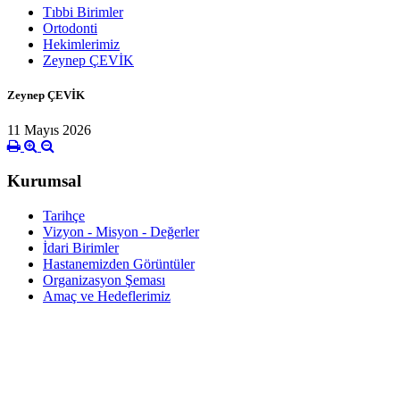
Tıbbi Birimler
Ortodonti
Hekimlerimiz
Zeynep ÇEVİK
Zeynep ÇEVİK
11 Mayıs 2026
Kurumsal
Tarihçe
Vizyon - Misyon - Değerler
İdari Birimler
Hastanemizden Görüntüler
Organizasyon Şeması
Amaç ve Hedeflerimiz