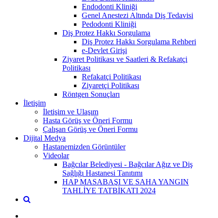
Endodonti Kliniği
Genel Anestezi Altında Diş Tedavisi
Pedodonti Kliniği
Diş Protez Hakkı Sorgulama
Diş Protez Hakkı Sorgulama Rehberi
e-Devlet Girişi
Ziyaret Politikası ve Saatleri & Refakatçi
Politikası
Refakatçi Politikası
Ziyaretçi Politikası
Röntgen Sonuçları
İletişim
İletişim ve Ulaşım
Hasta Görüş ve Öneri Formu
Çalışan Görüş ve Öneri Formu
Dijital Medya
Hastanemizden Görüntüler
Videolar
Bağcılar Belediyesi - Bağcılar Ağız ve Diş
Sağlığı Hastanesi Tanıtımı
HAP MASABAŞI VE SAHA YANGIN
TAHLİYE TATBİKATI 2024