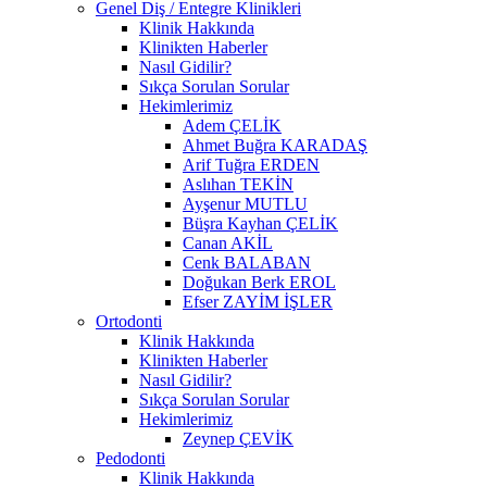
Genel Diş / Entegre Klinikleri
Klinik Hakkında
Klinikten Haberler
Nasıl Gidilir?
Sıkça Sorulan Sorular
Hekimlerimiz
Adem ÇELİK
Ahmet Buğra KARADAŞ
Arif Tuğra ERDEN
Aslıhan TEKİN
Ayşenur MUTLU
Büşra Kayhan ÇELİK
Canan AKİL
Cenk BALABAN
Doğukan Berk EROL
Efser ZAYİM İŞLER
Ortodonti
Klinik Hakkında
Klinikten Haberler
Nasıl Gidilir?
Sıkça Sorulan Sorular
Hekimlerimiz
Zeynep ÇEVİK
Pedodonti
Klinik Hakkında