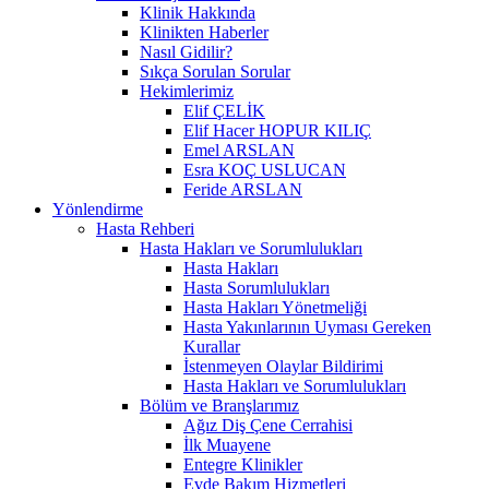
Klinik Hakkında
Klinikten Haberler
Nasıl Gidilir?
Sıkça Sorulan Sorular
Hekimlerimiz
Elif ÇELİK
Elif Hacer HOPUR KILIÇ
Emel ARSLAN
Esra KOÇ USLUCAN
Feride ARSLAN
Yönlendirme
Hasta Rehberi
Hasta Hakları ve Sorumlulukları
Hasta Hakları
Hasta Sorumlulukları
Hasta Hakları Yönetmeliği
Hasta Yakınlarının Uyması Gereken
Kurallar
İstenmeyen Olaylar Bildirimi
Hasta Hakları ve Sorumlulukları
Bölüm ve Branşlarımız
Ağız Diş Çene Cerrahisi
İlk Muayene
Entegre Klinikler
Evde Bakım Hizmetleri