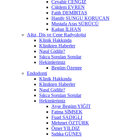
Cevahir CENGİZ
Çiğdem EVREN
Fatih DEMİRTAŞ
Hanife SUNGU KORUCAN
Mustafa Aras SÜRÜCÜ
Kağan İLHAN
Ağız, Diş ve Çene Radyolojisi
Klinik Hakkında
Klinikten Haberler
Nasıl Gidilir?
Sıkça Sorulan Sorular
Hekimlerimiz
Begüm Özemre
Endodonti
Klinik Hakkında
Klinikten Haberler
Nasıl Gidilir?
Sıkça Sorulan Sorular
Hekimlerimiz
Ayşe Begüm YİĞİT
Fatma ŞİMŞEK
Fuad SADIGLI
Mehmet ÖZTÜRK
Ömer YILDIZ
Sıdıka GÜNEŞ