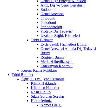
Genel Diş / Entegre Klinikleri
Ağız, Diş ve Çene Cerrahisi
Endodonti
Genel Anestezi
Ortodonti
Pedodonti
Periodontoloji
Protetik Diş Tedavisi
Uzaktan Sağlık Hizmeleri
Tıbbi Birimler
Evde Sağlık Hizmetleri Birimi
Genel Aneztezi Altında Diş Tedavisi
Birimi
Röntgen Birimi
Merkezi Sterilizasyon
Enfeksiyon Kontrolü
Kurum Kalite Politikası
Tıbbi Birimler
Ağız, Diş ve Çene Cerrahisi
Klinik Hakkında
Klinikten Haberler
Nasıl Gidilir?
Sıkça Sorulan Sorular
Hekimlerimiz
Ahmet DİNÇ