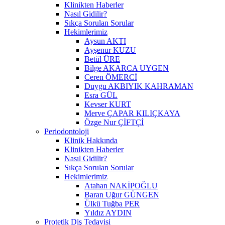
Klinikten Haberler
Nasıl Gidilir?
Sıkça Sorulan Sorular
Hekimlerimiz
Aysun AKTI
Ayşenur KUZU
Betül ÜRE
Bilge AKARCA UYGEN
Ceren ÖMERCİ
Duygu AKBIYIK KAHRAMAN
Esra GÜL
Kevser KURT
Merve ÇAPAR KILIÇKAYA
Özge Nur ÇİFTÇİ
Periodontoloji
Klinik Hakkında
Klinikten Haberler
Nasıl Gidilir?
Sıkça Sorulan Sorular
Hekimlerimiz
Atahan NAKİPOĞLU
Baran Uğur GÜNGEN
Ülkü Tuğba PER
Yıldız AYDIN
Protetik Diş Tedavisi