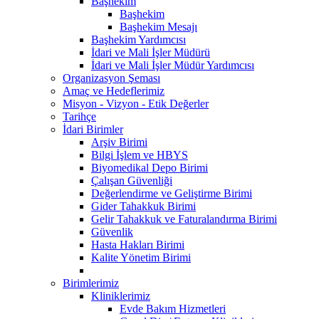
Başhekim
Başhekim
Başhekim Mesajı
Başhekim Yardımcısı
İdari ve Mali İşler Müdürü
İdari ve Mali İşler Müdür Yardımcısı
Organizasyon Şeması
Amaç ve Hedeflerimiz
Misyon - Vizyon - Etik Değerler
Tarihçe
İdari Birimler
Arşiv Birimi
Bilgi İşlem ve HBYS
Biyomedikal Depo Birimi
Çalışan Güvenliği
Değerlendirme ve Geliştirme Birimi
Gider Tahakkuk Birimi
Gelir Tahakkuk ve Faturalandırma Birimi
Güvenlik
Hasta Hakları Birimi
Kalite Yönetim Birimi
Birimlerimiz
Kliniklerimiz
Evde Bakım Hizmetleri