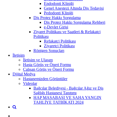
Endodonti Kliniği
Genel Anestezi Altında Diş Tedavisi
Pedodonti Kliniği
Diş Protez Hakkı Sorgulama
Diş Protez Hakkı Sorgulama Rehberi
e-Devlet Girişi
Ziyaret Politikası ve Saatleri & Refakatçi
Politikası
Refakatçi Politikası
Ziyaretçi Politikası
Röntgen Sonuçları
İletişim
İletişim ve Ulaşım
Hasta Görüş ve Öneri Formu
Çalışan Görüş ve Öneri Formu
Dijital Medya
Hastanemizden Görüntüler
Videolar
Bağcılar Belediyesi - Bağcılar Ağız ve Diş
Sağlığı Hastanesi Tanıtımı
HAP MASABAŞI VE SAHA YANGIN
TAHLİYE TATBİKATI 2024