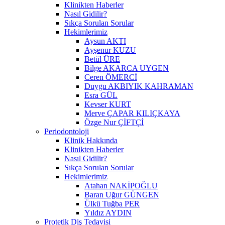
Klinikten Haberler
Nasıl Gidilir?
Sıkça Sorulan Sorular
Hekimlerimiz
Aysun AKTI
Ayşenur KUZU
Betül ÜRE
Bilge AKARCA UYGEN
Ceren ÖMERCİ
Duygu AKBIYIK KAHRAMAN
Esra GÜL
Kevser KURT
Merve ÇAPAR KILIÇKAYA
Özge Nur ÇİFTÇİ
Periodontoloji
Klinik Hakkında
Klinikten Haberler
Nasıl Gidilir?
Sıkça Sorulan Sorular
Hekimlerimiz
Atahan NAKİPOĞLU
Baran Uğur GÜNGEN
Ülkü Tuğba PER
Yıldız AYDIN
Protetik Diş Tedavisi