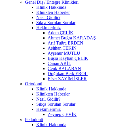
Genel Diş / Entegre Klinikleri
Klinik Hakkında
Klinikten Haberler
Nasıl Gidilir?
Sıkça Sorulan Sorular
Hekimlerimiz
Adem ÇELİK
Ahmet Buğra KARADAŞ
Arif Tuğra ERDEN
Aslıhan TEKİN
Ayşenur MUTLU
Büşra Kayhan ÇELİK
Canan AKİL
Cenk BALABAN
Doğukan Berk EROL
Efser ZAYİM İŞLER
Ortodonti
Klinik Hakkında
Klinikten Haberler
Nasıl Gidilir?
Sıkça Sorulan Sorular
Hekimlerimiz
Zeynep ÇEVİK
Pedodonti
Klinik Hakkında