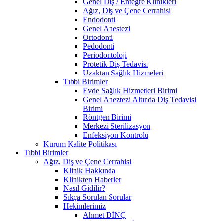
Genel Diş / Entegre Klinikleri
Ağız, Diş ve Çene Cerrahisi
Endodonti
Genel Anestezi
Ortodonti
Pedodonti
Periodontoloji
Protetik Diş Tedavisi
Uzaktan Sağlık Hizmeleri
Tıbbi Birimler
Evde Sağlık Hizmetleri Birimi
Genel Aneztezi Altında Diş Tedavisi
Birimi
Röntgen Birimi
Merkezi Sterilizasyon
Enfeksiyon Kontrolü
Kurum Kalite Politikası
Tıbbi Birimler
Ağız, Diş ve Çene Cerrahisi
Klinik Hakkında
Klinikten Haberler
Nasıl Gidilir?
Sıkça Sorulan Sorular
Hekimlerimiz
Ahmet DİNÇ