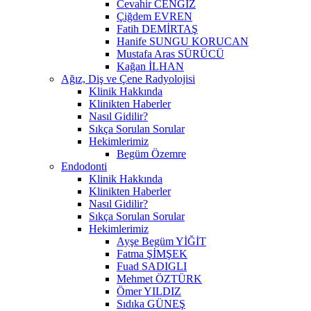
Cevahir CENGİZ
Çiğdem EVREN
Fatih DEMİRTAŞ
Hanife SUNGU KORUCAN
Mustafa Aras SÜRÜCÜ
Kağan İLHAN
Ağız, Diş ve Çene Radyolojisi
Klinik Hakkında
Klinikten Haberler
Nasıl Gidilir?
Sıkça Sorulan Sorular
Hekimlerimiz
Begüm Özemre
Endodonti
Klinik Hakkında
Klinikten Haberler
Nasıl Gidilir?
Sıkça Sorulan Sorular
Hekimlerimiz
Ayşe Begüm YİĞİT
Fatma ŞİMŞEK
Fuad SADIGLI
Mehmet ÖZTÜRK
Ömer YILDIZ
Sıdıka GÜNEŞ