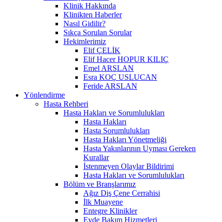
Klinik Hakkında
Klinikten Haberler
Nasıl Gidilir?
Sıkça Sorulan Sorular
Hekimlerimiz
Elif ÇELİK
Elif Hacer HOPUR KILIÇ
Emel ARSLAN
Esra KOÇ USLUCAN
Feride ARSLAN
Yönlendirme
Hasta Rehberi
Hasta Hakları ve Sorumlulukları
Hasta Hakları
Hasta Sorumlulukları
Hasta Hakları Yönetmeliği
Hasta Yakınlarının Uyması Gereken
Kurallar
İstenmeyen Olaylar Bildirimi
Hasta Hakları ve Sorumlulukları
Bölüm ve Branşlarımız
Ağız Diş Çene Cerrahisi
İlk Muayene
Entegre Klinikler
Evde Bakım Hizmetleri