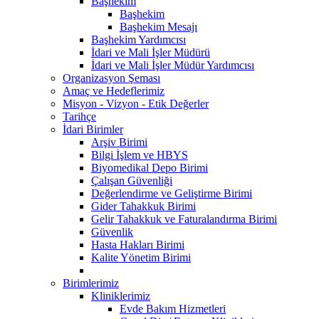
Başhekim
Başhekim
Başhekim Mesajı
Başhekim Yardımcısı
İdari ve Mali İşler Müdürü
İdari ve Mali İşler Müdür Yardımcısı
Organizasyon Şeması
Amaç ve Hedeflerimiz
Misyon - Vizyon - Etik Değerler
Tarihçe
İdari Birimler
Arşiv Birimi
Bilgi İşlem ve HBYS
Biyomedikal Depo Birimi
Çalışan Güvenliği
Değerlendirme ve Geliştirme Birimi
Gider Tahakkuk Birimi
Gelir Tahakkuk ve Faturalandırma Birimi
Güvenlik
Hasta Hakları Birimi
Kalite Yönetim Birimi
Birimlerimiz
Kliniklerimiz
Evde Bakım Hizmetleri